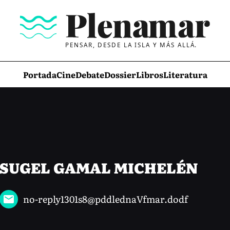
PENSAR, DESDE LA ISLA Y MÁS ALLÁ.
Portada
Cine
Debate
Dossier
Libros
Literatura
SUGEL GAMAL MICHELÉN
no-reply1301s8@pddlednaVfmar.dodf