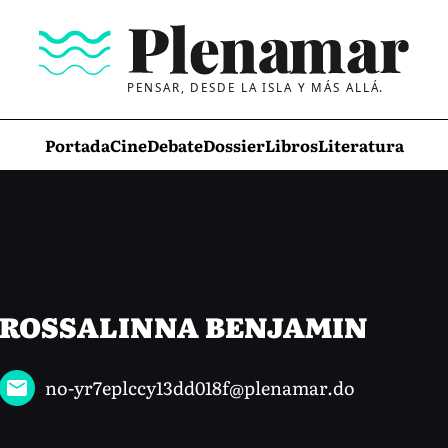
PENSAR, DESDE LA ISLA Y MÁS ALLÁ.
Portada
Cine
Debate
Dossier
Libros
Literatura
ROSSALINNA BENJAMIN
no-yr7eplccy13dd018f@plenamar.do