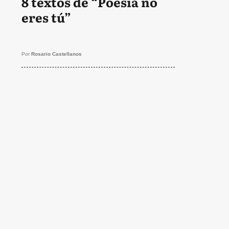
8 textos de “Poesía no
eres tú”
Por
Rosario Castellanos