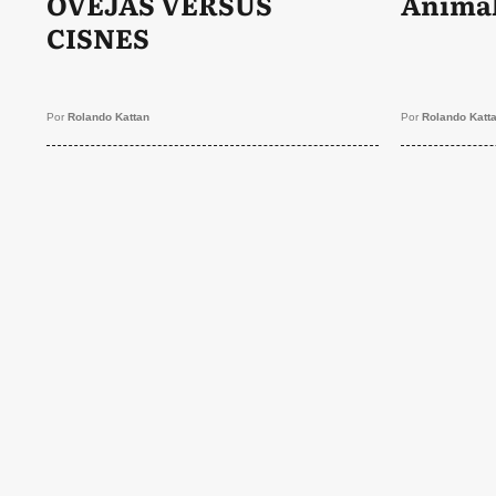
OVEJAS VERSUS
Animal
CISNES
Por
Rolando Kattan
Por
Rolando Katt