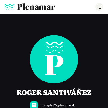
ROGER SANTIVÁÑEZ
no-reply87@plenamar.do