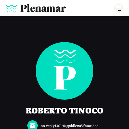
ROBERTO TINOCO
no-reply1301s8@pddlenaVfmar.dod