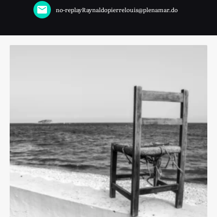
no-replayRaynaldopierrelouis@plenamar.do