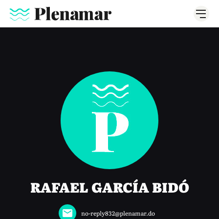
RAFAEL GARCÍA BIDÓ
no-reply832@plenamar.do