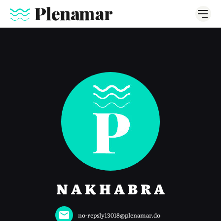
N A K H A B R A
no-repsly13018@plenamar.do