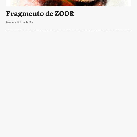
Fragmento de ZOOR
Por
n a K h a b R a