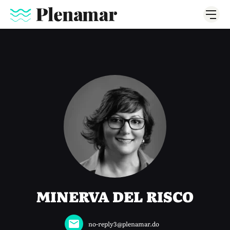
MINERVA DEL RISCO
no-reply3@plenamar.do