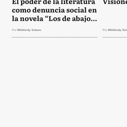
El poder de la literatura
Vision
como denuncia social en
la novela “Los de abajo”
de Mariano Azuela
Por
Mildileidy Solano
Por
Mildileidy So