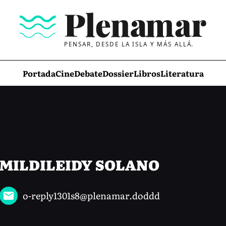
PENSAR, DESDE LA ISLA Y MÁS ALLÁ.
Portada
Cine
Debate
Dossier
Libros
Literatura
MILDILEIDY SOLANO
o-reply1301s8@plenamar.doddd