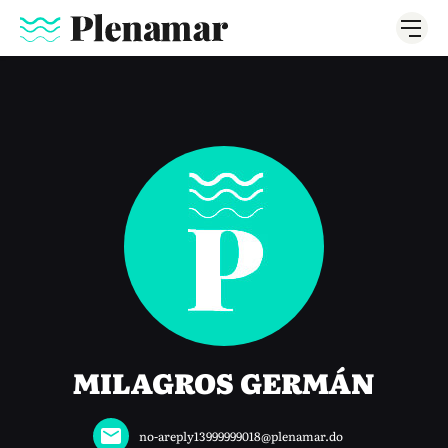
MILAGROS GERMÁN
no-areply13999999018@plenamar.do