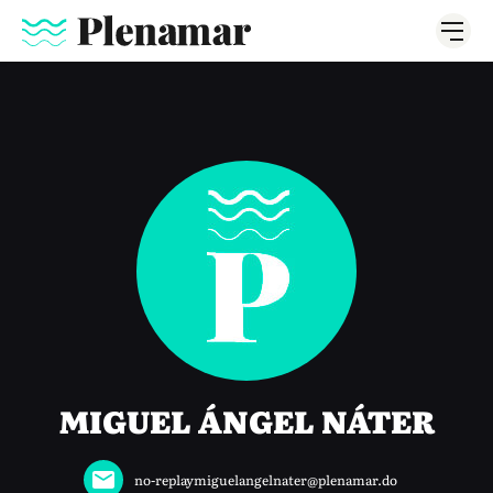
MIGUEL ÁNGEL NÁTER
no-replaymiguelangelnater@plenamar.do