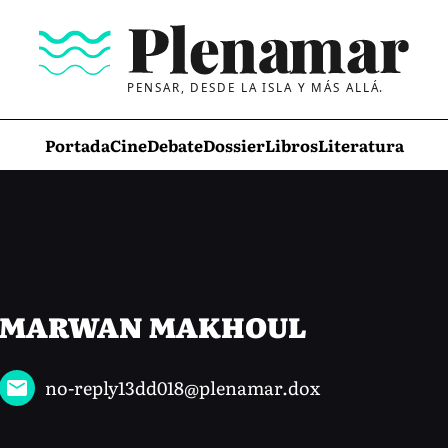
PENSAR, DESDE LA ISLA Y MÁS ALLÁ.
Portada
Cine
Debate
Dossier
Libros
Literatura
MARWAN MAKHOUL
no-reply13dd018@plenamar.dox