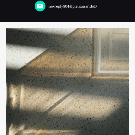
no-reply904@plenamar.doD