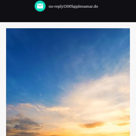
no-reply13005@plenamar.do