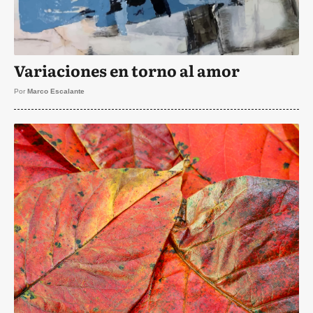
Variaciones en torno al amor
Por
Marco Escalante