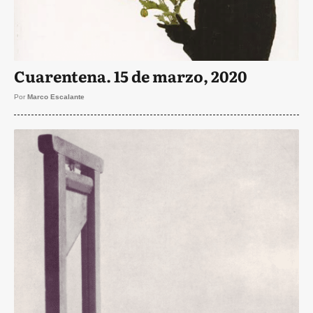
Cuarentena. 15 de marzo, 2020
Por
Marco Escalante