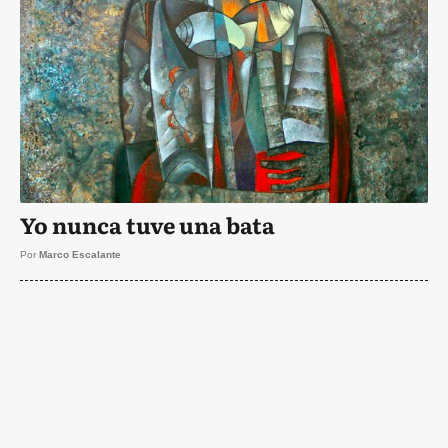
Yo nunca tuve una bata
Por
Marco Escalante