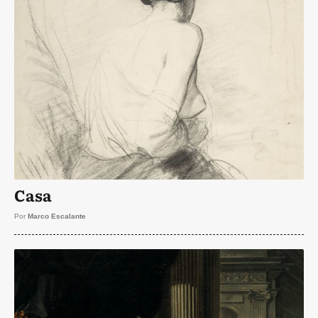
Casa
Por
Marco Escalante