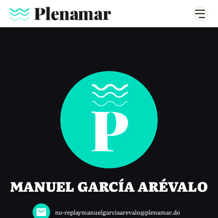
MANUEL GARCÍA ARÉVALO
no-replaymanuelgarciaarevalo@plenamar.do