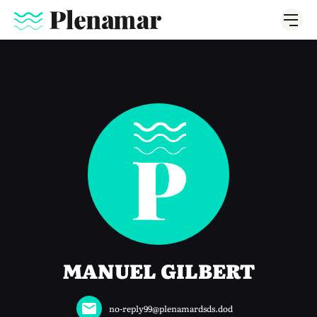
MANUEL GILBERT
no-reply99@plenamardsds.dod