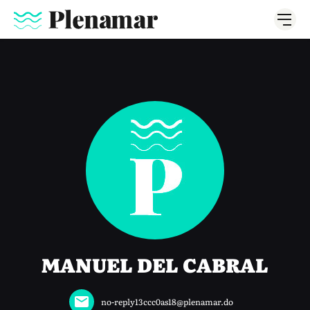
MANUEL DEL CABRAL
no-reply13ccc0as18@plenamar.do