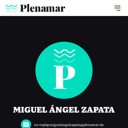
MIGUEL ÁNGEL ZAPATA
no-replaymiguelangelzapata@plenamar.do