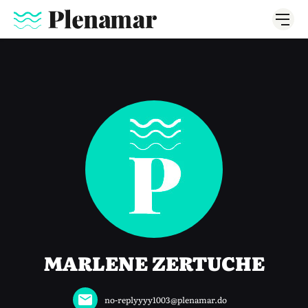
MARLENE ZERTUCHE
no-replyyyy1003@plenamar.do