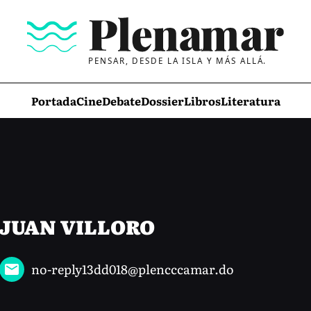
PENSAR, DESDE LA ISLA Y MÁS ALLÁ.
Portada
Cine
Debate
Dossier
Libros
Literatura
JUAN VILLORO
no-reply13dd018@plencccamar.do