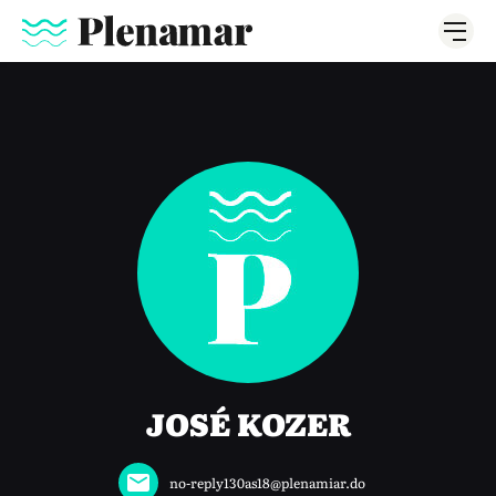
JOSÉ KOZER
no-reply130as18@plenamiar.do