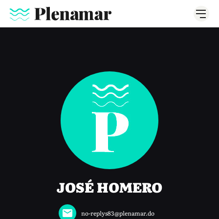
JOSÉ HOMERO
no-replys83@plenamar.do