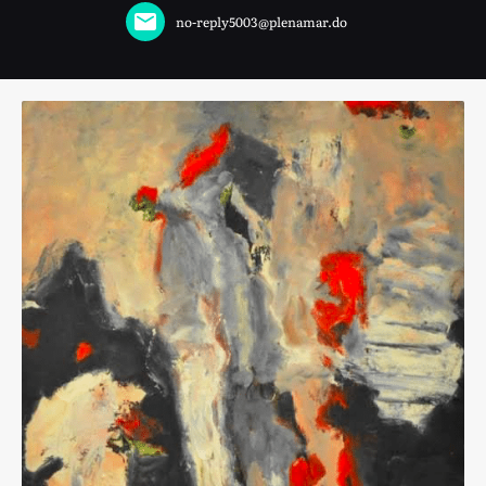
no-reply5003@plenamar.do