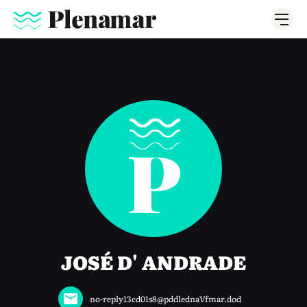
JOSÉ D' ANDRADE
no-reply13cd01s8@pddlednaVfmar.dod