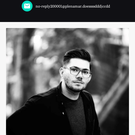
no-reply200001@plenamar.doessssdddjccdd