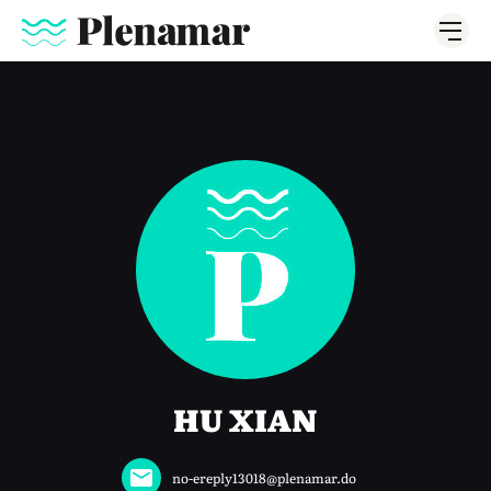
HU XIAN
no-ereply13018@plenamar.do