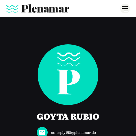
GOYTA RUBIO
no-reply150@plenamar.do