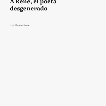
A René, el poeta
desgenerado
Por
Glenda Galán