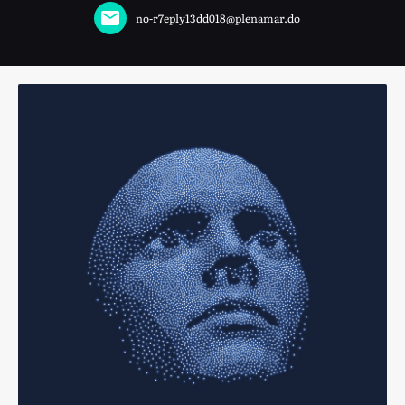
no-r7eply13dd018@plenamar.do