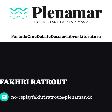
PENSAR, DESDE LA ISLA Y MÁS ALLÁ.
Portada
Cine
Debate
Dossier
Libros
Literatura
FAKHRI RATROUT
no-replayfakhriratrout@plenamar.do