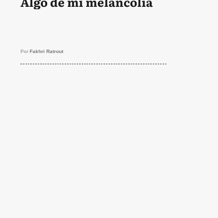
Algo de mi melancolía
Por
Fakhri Ratrout