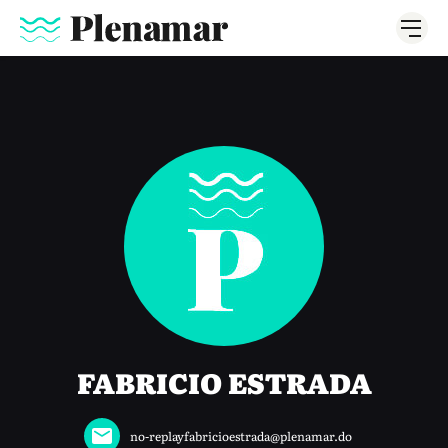
FABRICIO ESTRADA
no-replayfabricioestrada@plenamar.do