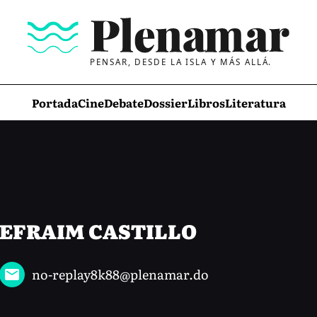
PENSAR, DESDE LA ISLA Y MÁS ALLÁ.
Portada
Cine
Debate
Dossier
Libros
Literatura
EFRAIM CASTILLO
no-replay8k88@plenamar.do