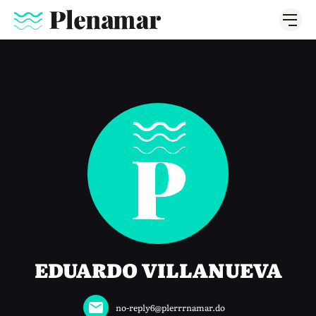
EDUARDO VILLANUEVA
no-reply6@plerrrnamar.do