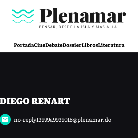
PENSAR, DESDE LA ISLA Y MÁS ALLÁ.
Portada
Cine
Debate
Dossier
Libros
Literatura
DIEGO RENART
no-reply13999a9939018@plenamar.do