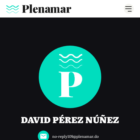
DAVID PÉREZ NÚÑEZ
no-reply109@plenamar.do