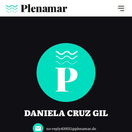
DANIELA CRUZ GIL
no-reply400011@plenamar.do