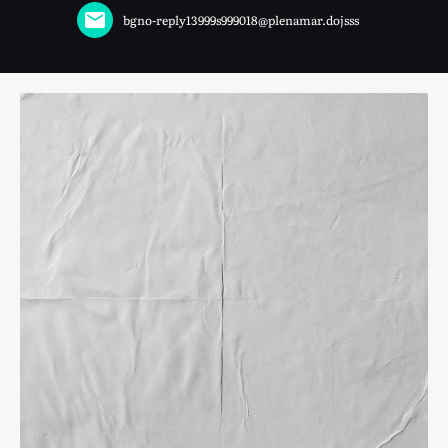
bgno-reply13999s999018@plenamar.dojsss