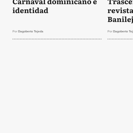
Carnaval dominicano e
Trasce
identidad
revist
Banile
Por
Dagoberto Tejeda
Por
Dagoberto Te