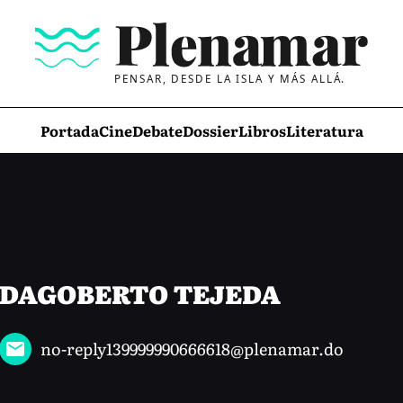
PENSAR, DESDE LA ISLA Y MÁS ALLÁ.
Portada
Cine
Debate
Dossier
Libros
Literatura
DAGOBERTO TEJEDA
no-reply139999990666618@plenamar.do