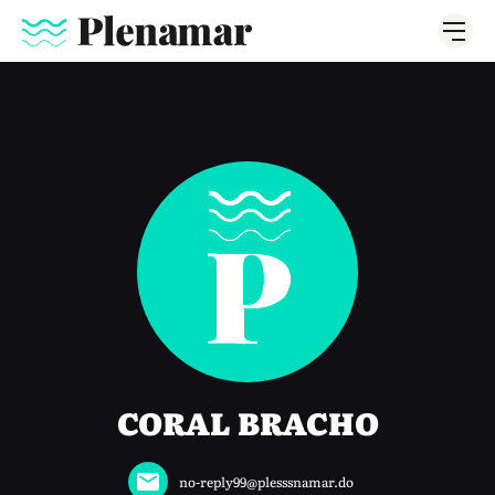
CORAL BRACHO
no-reply99@plesssnamar.do