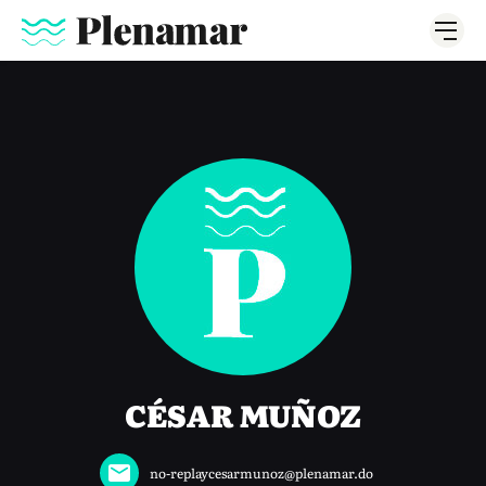
CÉSAR MUÑOZ
no-replaycesarmunoz@plenamar.do