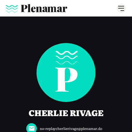
CHERLIE RIVAGE
no-replaycherlierivage@plenamar.do