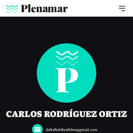
CARLOS RODRÍGUEZ ORTIZ
dsfksfksbfkesfbkes@gmail.com