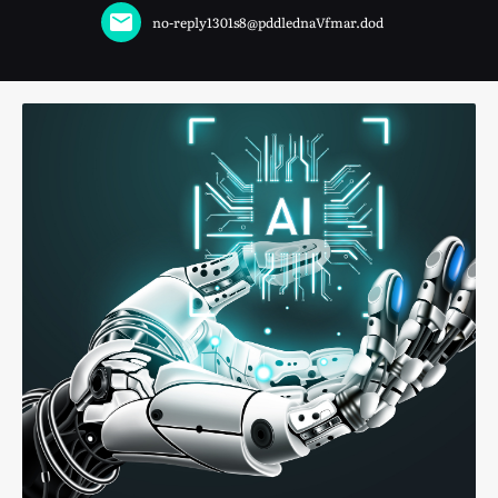
no-reply1301s8@pddlednaVfmar.dod