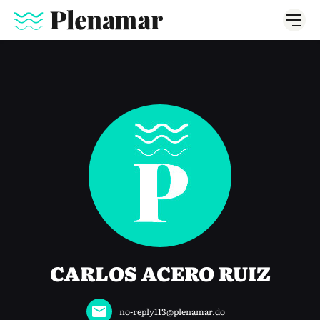
CARLOS ACERO RUIZ
no-reply113@plenamar.do