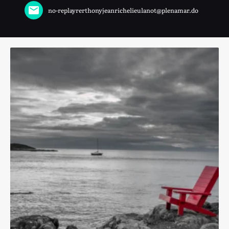
no-replayrerthonyjeanrichelieulanot@plenamar.do