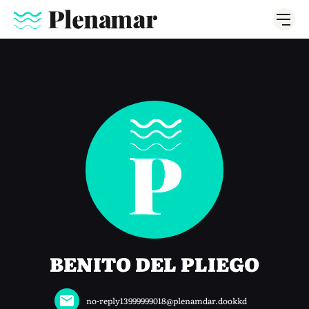
BENITO DEL PLIEGO
no-reply13999999018@plenamdar.dookkd