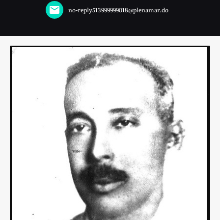
no-reply513999999018@plenamar.do